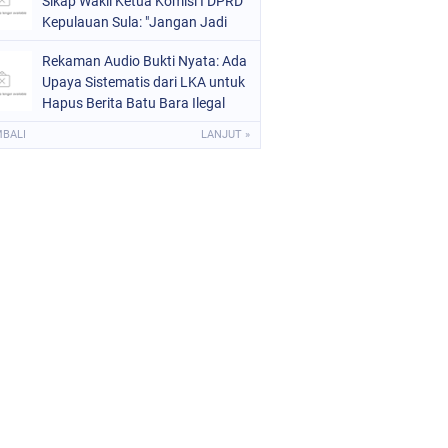
Sikap Wakil Ketua Komisi I DPRD
Kepulauan Sula: "Jangan Jadi
Pahlawan Setengah-Setengah
Rekaman Audio Bukti Nyata: Ada
Upaya Sistematis dari LKA untuk
Hapus Berita Batu Bara Ilegal
MBALI
LANJUT »