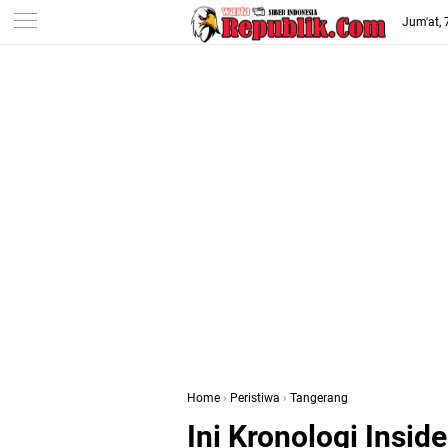
-->
Jum'at,
Home
›
Peristiwa
›
Tangerang
Ini Kronologi Insid