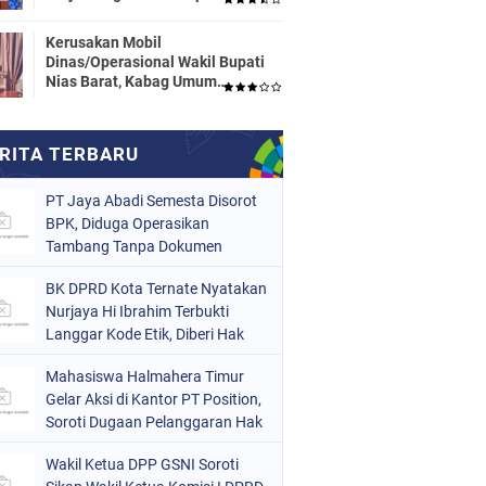
Dinas Pendidikan HALTENG
Segera Proses Sesuai Hukum
Kerusakan Mobil
Dinas/Operasional Wakil Bupati
Nias Barat, Kabag Umum
Mengatakan Tidak Pernah
Dilaporkan
PT Jaya Abadi Semesta Disorot
BPK, Diduga Operasikan
Tambang Tanpa Dokumen
Lingkungan Lengkap dan Buang
BK DPRD Kota Ternate Nyatakan
Limbah ke Hulu Sungai
Nurjaya Hi Ibrahim Terbukti
Langgar Kode Etik, Diberi Hak
Sanggah 7 Hari
Mahasiswa Halmahera Timur
Gelar Aksi di Kantor PT Position,
Soroti Dugaan Pelanggaran Hak
Buruh
Wakil Ketua DPP GSNI Soroti