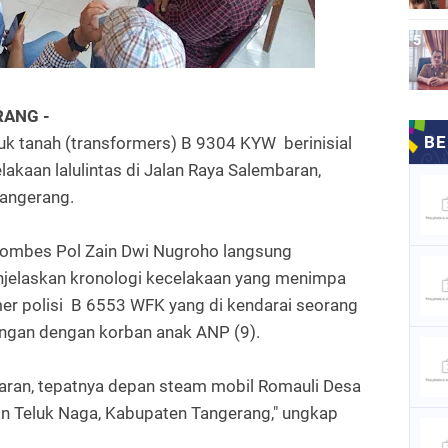
RANG -
uk tanah (transformers) B 9304 KYW berinisial
kaan lalulintas di Jalan Raya Salembaran,
angerang.
Kombes Pol Zain Dwi Nugroho langsung
enjelaskan kronologi kecelakaan yang menimpa
r polisi B 6553 WFK yang di kendarai seorang
engan dengan korban anak ANP (9).
baran, tepatnya depan steam mobil Romauli Desa
 Teluk Naga, Kabupaten Tangerang," ungkap