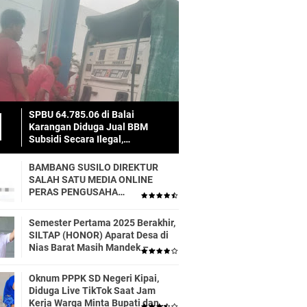
SPBU 64.785.06 di Balai
Karangan Diduga Jual BBM
Subsidi Secara Ilegal,
Masyarakat Dirugikan!
BAMBANG SUSILO DIREKTUR
SALAH SATU MEDIA ONLINE
PERAS PENGUSAHA
TRASPORTIR.
Semester Pertama 2025 Berakhir,
SILTAP (HONOR) Aparat Desa di
Nias Barat Masih Mandek –
Realisasi APBD Diduga Baru 6
Persen
Oknum PPPK SD Negeri Kipai,
Diduga Live TikTok Saat Jam
Kerja Warga Minta Bupati dan