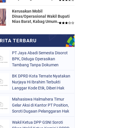
Dinas Pendidikan HALTENG
Segera Proses Sesuai Hukum
Kerusakan Mobil
Dinas/Operasional Wakil Bupati
Nias Barat, Kabag Umum
Mengatakan Tidak Pernah
Dilaporkan
PT Jaya Abadi Semesta Disorot
BPK, Diduga Operasikan
Tambang Tanpa Dokumen
Lingkungan Lengkap dan Buang
BK DPRD Kota Ternate Nyatakan
Limbah ke Hulu Sungai
Nurjaya Hi Ibrahim Terbukti
Langgar Kode Etik, Diberi Hak
Sanggah 7 Hari
Mahasiswa Halmahera Timur
Gelar Aksi di Kantor PT Position,
Soroti Dugaan Pelanggaran Hak
Buruh
Wakil Ketua DPP GSNI Soroti