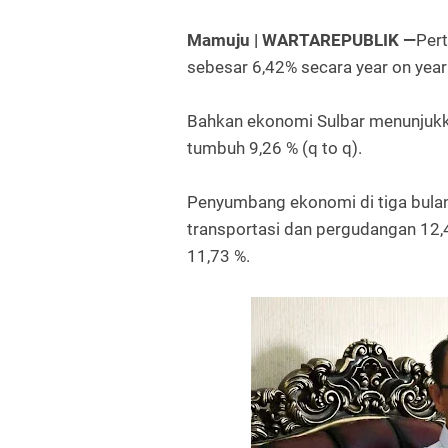
Mamuju | WARTAREPUBLIK —
Per
sebesar 6,42% secara year on year
Bahkan ekonomi Sulbar menunjukkan
tumbuh 9,26 % (q to q).
Penyumbang ekonomi di tiga bulan 
transportasi dan pergudangan 12,4
11,73 %.