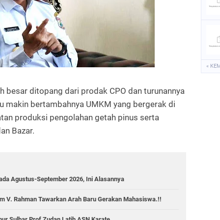
« KE
ih besar ditopang dari prodak CPO dan turunannya
n itu makin bertambahnya UMKM yang bergerak di
tan produksi pengolahan getah pinus serta
dan Bazar.
pada Agustus-September 2026, Ini Alasannya
im V. Rahman Tawarkan Arah Baru Gerakan Mahasiswa.!!
nur Sulbar Prof Zudan Latih ASN Karate