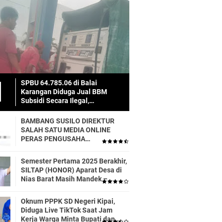
SPBU 64.785.06 di Balai
Karangan Diduga Jual BBM
Subsidi Secara Ilegal,
Masyarakat Dirugikan!
BAMBANG SUSILO DIREKTUR
SALAH SATU MEDIA ONLINE
PERAS PENGUSAHA
TRASPORTIR.
Semester Pertama 2025 Berakhir,
SILTAP (HONOR) Aparat Desa di
Nias Barat Masih Mandek –
Realisasi APBD Diduga Baru 6
Persen
Oknum PPPK SD Negeri Kipai,
Diduga Live TikTok Saat Jam
Kerja Warga Minta Bupati dan