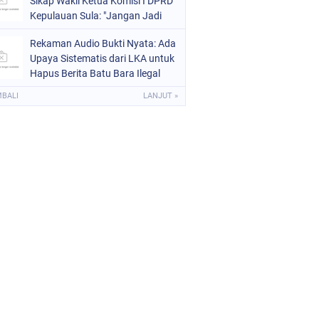
Sikap Wakil Ketua Komisi I DPRD
Kepulauan Sula: "Jangan Jadi
Pahlawan Setengah-Setengah
Rekaman Audio Bukti Nyata: Ada
Upaya Sistematis dari LKA untuk
Hapus Berita Batu Bara Ilegal
MBALI
LANJUT »