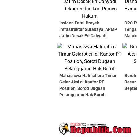
Insiden Fatal Proyek
DPC F
Infrastruktur Surabaya, APMP
Tenga
Jatim Desak Eri Cahyadi
Maluku
Rekomendasikan Proses
Ganti
Hukum
Keten
Mahasiswa Halmahera Timur
Buruh 
Gelar Aksi di Kantor PT
Besar
Position, Soroti Dugaan
Septe
Pelanggaran Hak Buruh