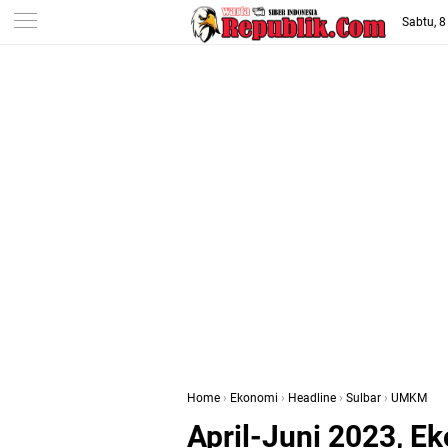
-->
Sabtu, 
Home
›
Ekonomi
›
Headline
›
Sulbar
›
UMKM
April-Juni 2023, 