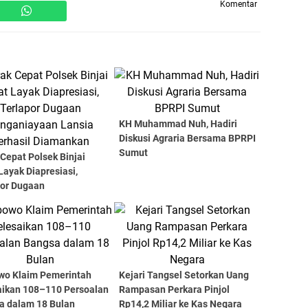
Komentar
KH Muhammad Nuh, Hadiri
Diskusi Agraria Bersama BPRPI
Sumut
Cepat Polsek Binjai
Layak Diapresiasi,
por Dugaan
niayaan Lansia Berhasil
nkan
wo Klaim Pemerintah
Kejari Tangsel Setorkan Uang
aikan 108–110 Persoalan
Rampasan Perkara Pinjol
a dalam 18 Bulan
Rp14,2 Miliar ke Kas Negara