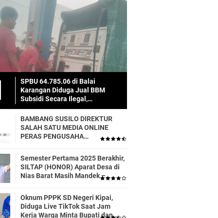
SPBU 64.785.06 di Balai
Karangan Diduga Jual BBM
Subsidi Secara Ilegal,
Masyarakat Dirugikan!
BAMBANG SUSILO DIREKTUR
SALAH SATU MEDIA ONLINE
PERAS PENGUSAHA
TRASPORTIR.
Semester Pertama 2025 Berakhir,
SILTAP (HONOR) Aparat Desa di
Nias Barat Masih Mandek –
Realisasi APBD Diduga Baru 6
Persen
Oknum PPPK SD Negeri Kipai,
Diduga Live TikTok Saat Jam
Kerja Warga Minta Bupati dan