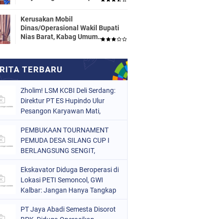
Dinas Pendidikan HALTENG
Segera Proses Sesuai Hukum
Kerusakan Mobil
Dinas/Operasional Wakil Bupati
Nias Barat, Kabag Umum
Mengatakan Tidak Pernah
Dilaporkan
Zholim! LSM KCBI Deli Serdang:
Direktur PT ES Hupindo Ulur
Pesangon Karyawan Mati,
Alasan "Biaya Naik" Bohong
PEMBUKAAN TOURNAMENT
PEMUDA DESA SILANG CUP I
BERLANGSUNG SENGIT,
PUSAKA PUBLIK FC DAN SETAN
Ekskavator Diduga Beroperasi di
MERAH FC BERBAGI POIN
Lokasi PETI Semoncol, GWI
Kalbar: Jangan Hanya Tangkap
Pekerja!
PT Jaya Abadi Semesta Disorot