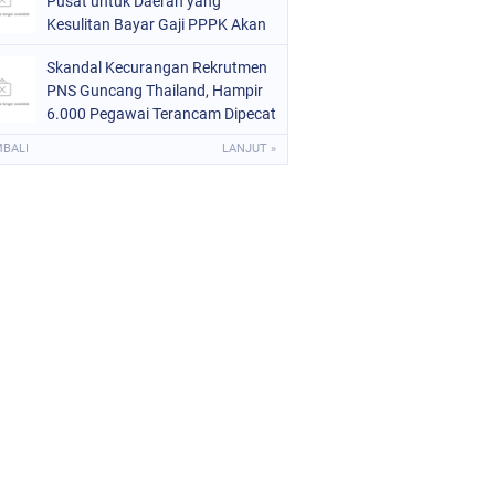
Pusat untuk Daerah yang
Kesulitan Bayar Gaji PPPK Akan
Melalui Tahap Evaluasi
Skandal Kecurangan Rekrutmen
PNS Guncang Thailand, Hampir
6.000 Pegawai Terancam Dipecat
MBALI
LANJUT »