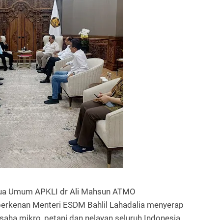
ua Umum APKLI dr Ali Mahsun ATMO
erkenan Menteri ESDM Bahlil Lahadalia menyerap
usaha mikro, petani dan nelayan seluruh Indonesia.