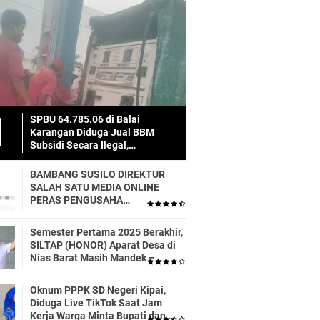
SPBU 64.785.06 di Balai
Karangan Diduga Jual BBM
Subsidi Secara Ilegal,
Masyarakat Dirugikan!
BAMBANG SUSILO DIREKTUR
SALAH SATU MEDIA ONLINE
PERAS PENGUSAHA
TRASPORTIR.
Semester Pertama 2025 Berakhir,
SILTAP (HONOR) Aparat Desa di
Nias Barat Masih Mandek –
Realisasi APBD Diduga Baru 6
Persen
Oknum PPPK SD Negeri Kipai,
Diduga Live TikTok Saat Jam
Kerja Warga Minta Bupati dan