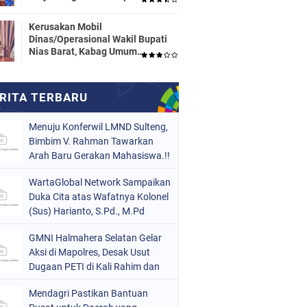
Dinas Pendidikan HALTENG
Segera Proses Sesuai Hukum
Kerusakan Mobil
Dinas/Operasional Wakil Bupati
Nias Barat, Kabag Umum
Mengatakan Tidak Pernah
Dilaporkan
Menuju Konferwil LMND Sulteng,
Bimbim V. Rahman Tawarkan
Arah Baru Gerakan Mahasiswa.!!
WartaGlobal Network Sampaikan
Duka Cita atas Wafatnya Kolonel
(Sus) Harianto, S.Pd., M.Pd
GMNI Halmahera Selatan Gelar
Aksi di Mapolres, Desak Usut
Dugaan PETI di Kali Rahim dan
Periksa Pihak yang Diduga
Mendagri Pastikan Bantuan
Terlibat