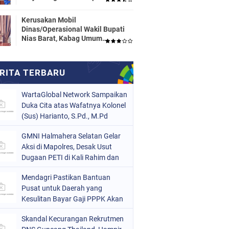
Dinas Pendidikan HALTENG
Segera Proses Sesuai Hukum
Kerusakan Mobil
Dinas/Operasional Wakil Bupati
Nias Barat, Kabag Umum
Mengatakan Tidak Pernah
Dilaporkan
WartaGlobal Network Sampaikan
Duka Cita atas Wafatnya Kolonel
(Sus) Harianto, S.Pd., M.Pd
GMNI Halmahera Selatan Gelar
Aksi di Mapolres, Desak Usut
Dugaan PETI di Kali Rahim dan
Periksa Pihak yang Diduga
Mendagri Pastikan Bantuan
Terlibat
Pusat untuk Daerah yang
Kesulitan Bayar Gaji PPPK Akan
Melalui Tahap Evaluasi
Skandal Kecurangan Rekrutmen