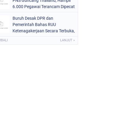
PNS Guncang Thailand, Hampir
6.000 Pegawai Terancam Dipecat
Buruh Desak DPR dan
Pemerintah Bahas RUU
Ketenagakerjaan Secara Terbuka,
Jangan Ulangi Polemik Omnibus
MBALI
LANJUT »
Law