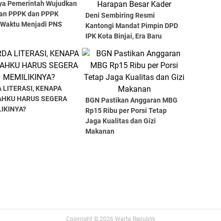
ya Pemerintah Wujudkan
an PPPK dan PPPK
Deni Sembiring Resmi
 Waktu Menjadi PNS
Kantongi Mandat Pimpin DPD
IPK Kota Binjai, Era Baru
Organisasi Dimulai di Tengah
Harapan Besar Kader
 LITERASI, KENAPA
AHKU HARUS SEGERA
BGN Pastikan Anggaran MBG
IKINYA?
Rp15 Ribu per Porsi Tetap
Jaga Kualitas dan Gizi
Makanan
Copyright ©
2026
Warta Republik