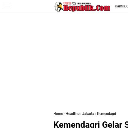
-->
Kamis, 
Home
›
Headline
›
Jakarta
›
Kemendagri
Kemendagri Gelar S