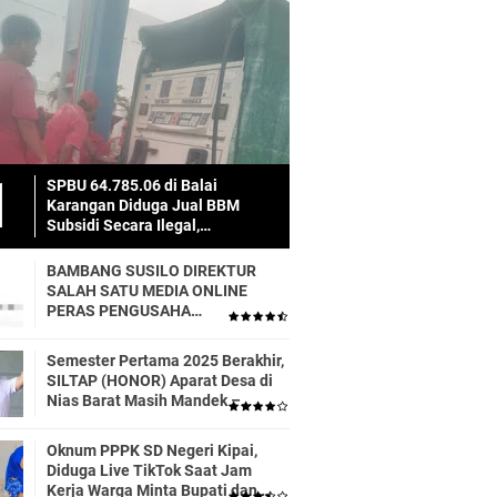
SPBU 64.785.06 di Balai
Karangan Diduga Jual BBM
Subsidi Secara Ilegal,
Masyarakat Dirugikan!
BAMBANG SUSILO DIREKTUR
SALAH SATU MEDIA ONLINE
PERAS PENGUSAHA
TRASPORTIR.
Semester Pertama 2025 Berakhir,
SILTAP (HONOR) Aparat Desa di
Nias Barat Masih Mandek –
Realisasi APBD Diduga Baru 6
Persen
Oknum PPPK SD Negeri Kipai,
Diduga Live TikTok Saat Jam
Kerja Warga Minta Bupati dan