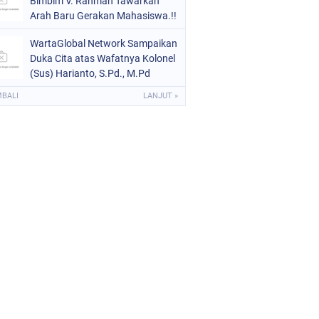
Bimbim V. Rahman Tawarkan
Arah Baru Gerakan Mahasiswa.!!
WartaGlobal Network Sampaikan
Duka Cita atas Wafatnya Kolonel
(Sus) Harianto, S.Pd., M.Pd
MBALI
LANJUT »