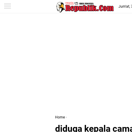
-->
Jum'at,
Home
›
diduga kepala cam