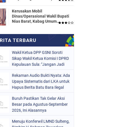
Dinas Pendidikan HALTENG
Segera Proses Sesuai Hukum
Kerusakan Mobil
Dinas/Operasional Wakil Bupati
Nias Barat, Kabag Umum
Mengatakan Tidak Pernah
Dilaporkan
Wakil Ketua DPP GSNI Soroti
Sikap Wakil Ketua Komisi I DPRD
Kepulauan Sula: "Jangan Jadi
Pahlawan Setengah-Setengah
Rekaman Audio Bukti Nyata: Ada
Upaya Sistematis dari LKA untuk
Hapus Berita Batu Bara Ilegal
Buruh Pastikan Tak Gelar Aksi
Besar pada Agustus-September
2026, Ini Alasannya
Menuju Konferwil LMND Sulteng,