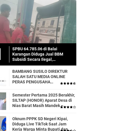
SPBU 64.785.06 di Balai
Karangan Diduga Jual BBM
Subsidi Secara Ilegal,
Masyarakat Dirugikan!
BAMBANG SUSILO DIREKTUR
SALAH SATU MEDIA ONLINE
PERAS PENGUSAHA
TRASPORTIR.
Semester Pertama 2025 Berakhir,
SILTAP (HONOR) Aparat Desa di
Nias Barat Masih Mandek –
Realisasi APBD Diduga Baru 6
Persen
Oknum PPPK SD Negeri Kipai,
Diduga Live TikTok Saat Jam
Kerja Warga Minta Bupati dan