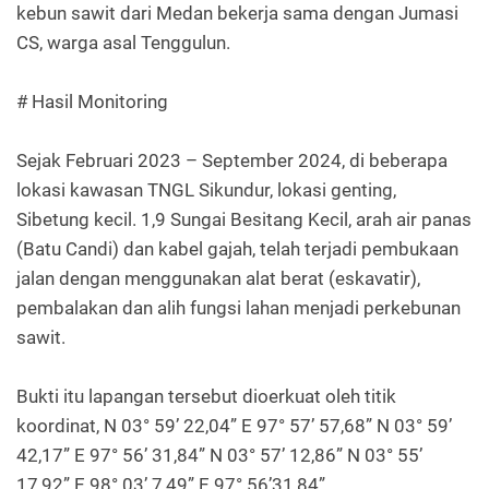
kebun sawit dari Medan bekerja sama dengan Jumasi
CS, warga asal Tenggulun.
# Hasil Monitoring
Sejak Februari 2023 – September 2024, di beberapa
lokasi kawasan TNGL Sikundur, lokasi genting,
Sibetung kecil. 1,9 Sungai Besitang Kecil, arah air panas
(Batu Candi) dan kabel gajah, telah terjadi pembukaan
jalan dengan menggunakan alat berat (eskavatir),
pembalakan dan alih fungsi lahan menjadi perkebunan
sawit.
Bukti itu lapangan tersebut dioerkuat oleh titik
koordinat, N 03° 59’ 22,04” E 97° 57’ 57,68” N 03° 59’
42,17” E 97° 56’ 31,84” N 03° 57’ 12,86” N 03° 55’
17,92” E 98° 03’ 7,49” E 97° 56’31,84”