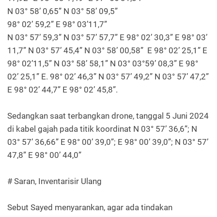
N 03° 58’ 0,65” N 03° 58’ 09,5”
98° 02’ 59,2” E 98° 03’11,7”
N 03° 57’ 59,3” N 03° 57’ 57,7” E 98° 02’ 30,3” E 98° 03’
11,7” N 03° 57’ 45,4” N 03° 58’ 00,58” E 98° 02’ 25,1” E
98° 02’11,5” N 03° 58’ 58,1” N 03° 03°59’ 08,3” E 98°
02’ 25,1” E. 98° 02’ 46,3” N 03° 57’ 49,2” N 03° 57’ 47,2”
E 98° 02’ 44,7” E 98° 02’ 45,8”.
Sedangkan saat terbangkan drone, tanggal 5 Juni 2024
di kabel gajah pada titik koordinat N 03° 57’ 36,6”; N
03° 57’ 36,66” E 98° 00’ 39,0”; E 98° 00’ 39,0”; N 03° 57’
47,8” E 98° 00’ 44,0”
# Saran, Inventarisir Ulang
Sebut Sayed menyarankan, agar ada tindakan