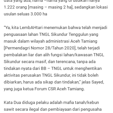
data yang ada, nama –nama yang di usulkan hanya
1.222 orang [masing – masing 2 ha], sedangkan lokasi
usulan seluas 3.000 ha
“Ya, kita LembAHtari menemukan bahwa telah menjadi
penguasaan lahan TNGL Sikundur Tenggulun yang
masuk dalam wilayah administrasi Aceh Tamiang
[Permendagri Nomor 28/Tahun 2020], telah terjadi
pembalakan liar dan alih fungsi lahan/kawasan TNGL
Sikundur secara masif, dan terencana, tanpa ada
tindakan nyata dari BB – TNGL untuk menghentikan
aktivitas perusakan TNGL Sikundur, ini tidak boleh
dibiarkan, harus ada sikap dan tindakan,” jelas Sayed,
yang juga ketua Forum CSR Aceh Tamiang.
Kata Dua diduga pelaku adalah mafia tanah/kebun
sawit secara ilegal dan pembiayaan dari pengusaha