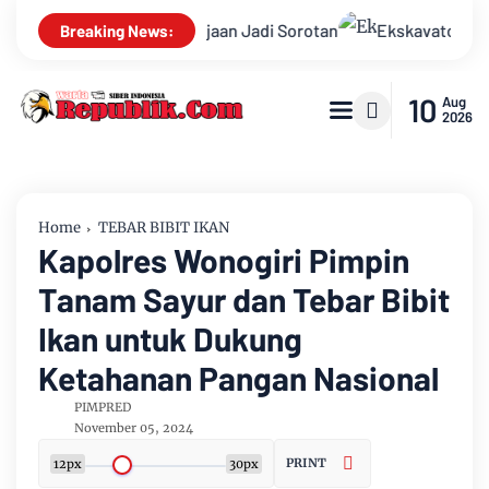
 Ketenagakerjaan Jadi Sorotan
Ekskavator Diduga Beroperas
Breaking News:
10
Aug
2026
Home
TEBAR BIBIT IKAN
Kapolres Wonogiri Pimpin
Tanam Sayur dan Tebar Bibit
Ikan untuk Dukung
Ketahanan Pangan Nasional
PIMPRED
November 05, 2024
PRINT
12px
30px