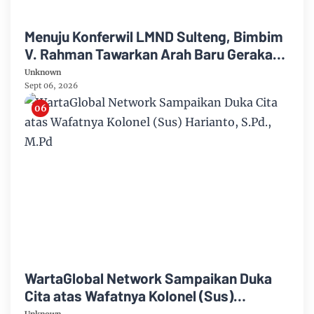
Menuju Konferwil LMND Sulteng, Bimbim
V. Rahman Tawarkan Arah Baru Gerakan
Mahasiswa.!!
Unknown
Sept 06, 2026
WartaGlobal Network Sampaikan Duka
Cita atas Wafatnya Kolonel (Sus)
Harianto, S.Pd., M.Pd
Unknown