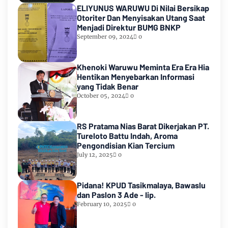
ELIYUNUS WARUWU Di Nilai Bersikap
Otoriter Dan Menyisakan Utang Saat
Menjadi Direktur BUMG BNKP
September 09, 2024
0
Khenoki Waruwu Meminta Era Era Hia
Hentikan Menyebarkan Informasi
yang Tidak Benar
October 05, 2024
0
RS Pratama Nias Barat Dikerjakan PT.
Tureloto Battu Indah, Aroma
Pengondisian Kian Tercium
July 12, 2025
0
Pidana! KPUD Tasikmalaya, Bawaslu
dan Paslon 3 Ade - Iip.
February 10, 2025
0