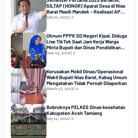
SILTAP (HONOR) Aparat Desa di Nias
Barat Masih Mandek – Realisasi APBD
Diduga Baru 6 Persen
July 01, 2025
0
Oknum PPPK SD Negeri Kipai, Diduga
Live TikTok Saat Jam Kerja Warga
Minta Bupati dan Dinas Pendidikan
HALTENG Segera Proses Sesuai
June 04, 2026
0
Hukum
Kerusakan Mobil Dinas/Operasional
Wakil Bupati Nias Barat, Kabag Umum
Mengatakan Tidak Pernah Dilaporkan
March 27, 2023
0
Bobroknya PELKES Dinas kesehatan
Kabupaten Aceh Tamiang
July 14, 2024
0