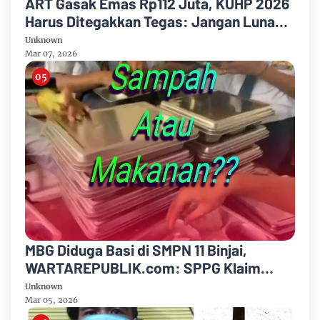
ART Gasak Emas Rp112 Juta, KUHP 2026
Harus Ditegakkan Tegas: Jangan Lunak
pada Kejahatan dari Orang Terdekat
Unknown
Mar 07, 2026
MBG Diduga Basi di SMPN 11 Binjai,
WARTAREPUBLIK.com: SPPG Klaim
Masak Pukul 02.00, Publik Bertanya—
Unknown
Aman Sampai Jam Berapa?
Mar 05, 2026