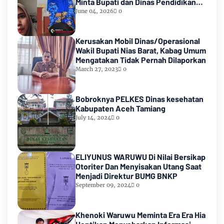
Minta Bupati dan Dinas Pendidikan
HALTENG Segera Proses Sesuai
June 04, 2026
0
Hukum
Kerusakan Mobil Dinas/Operasional
Wakil Bupati Nias Barat, Kabag Umum
Mengatakan Tidak Pernah Dilaporkan
March 27, 2023
0
Bobroknya PELKES Dinas kesehatan
Kabupaten Aceh Tamiang
July 14, 2024
0
ELIYUNUS WARUWU Di Nilai Bersikap
Otoriter Dan Menyisakan Utang Saat
Menjadi Direktur BUMG BNKP
September 09, 2024
0
Khenoki Waruwu Meminta Era Era Hia