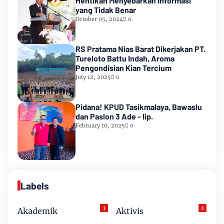
Hentikan Menyebarkan Informasi
yang Tidak Benar
October 05, 2024
0
RS Pratama Nias Barat Dikerjakan PT.
Tureloto Battu Indah, Aroma
Pengondisian Kian Tercium
July 12, 2025
0
Pidana! KPUD Tasikmalaya, Bawaslu
dan Paslon 3 Ade - Iip.
February 10, 2025
0
Labels
1
1
Akademik
Aktivis