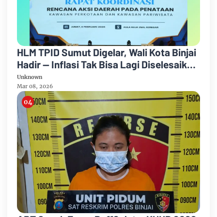
HLM TPID Sumut Digelar, Wali Kota Binjai
Hadir — Inflasi Tak Bisa Lagi Diselesaikan
dengan Rapat, OPD & BUMD Diminta
Unknown
Bertanggung Jawab
Mar 08, 2026