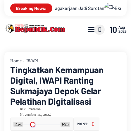
Isu Ketenagakerjaan Jadi Sorotan
Ekskavator Diduga Beroper
Breaking News:
10
Aug
2026
Home
IWAPI
Tingkatkan Kemampuan
Digital, IWAPI Ranting
Sukmajaya Depok Gelar
Pelatihan Digitalisasi
Riki Pratama
November 14, 2024
PRINT
12px
30px