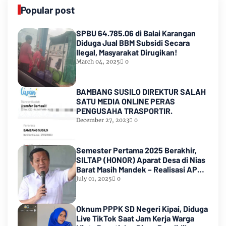
Popular post
SPBU 64.785.06 di Balai Karangan
Diduga Jual BBM Subsidi Secara
Ilegal, Masyarakat Dirugikan!
March 04, 2025
0
BAMBANG SUSILO DIREKTUR SALAH
SATU MEDIA ONLINE PERAS
PENGUSAHA TRASPORTIR.
December 27, 2023
0
Semester Pertama 2025 Berakhir,
SILTAP (HONOR) Aparat Desa di Nias
Barat Masih Mandek – Realisasi APBD
Diduga Baru 6 Persen
July 01, 2025
0
Oknum PPPK SD Negeri Kipai, Diduga
Live TikTok Saat Jam Kerja Warga