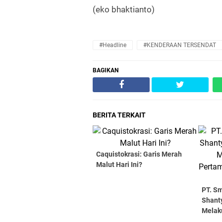
(eko bhaktianto)
#Headline
#KENDERAAN TERSENDAT
BAGIKAN
BERITA TERKAIT
Caquistokrasi: Garis Merah
Malut Hari Ini?
PT. Sm
Shanty
Melaku
Perta