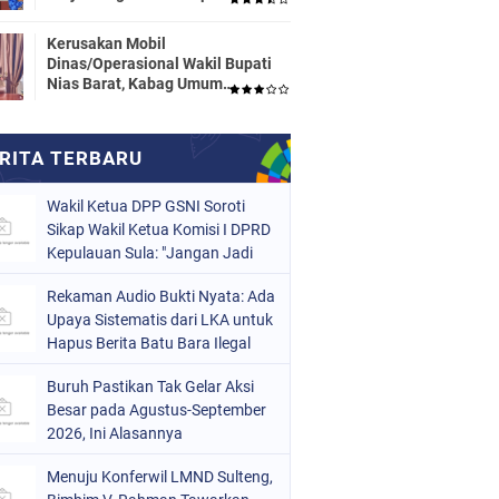
Dinas Pendidikan HALTENG
Segera Proses Sesuai Hukum
Kerusakan Mobil
Dinas/Operasional Wakil Bupati
Nias Barat, Kabag Umum
Mengatakan Tidak Pernah
Dilaporkan
Wakil Ketua DPP GSNI Soroti
Sikap Wakil Ketua Komisi I DPRD
Kepulauan Sula: "Jangan Jadi
Pahlawan Setengah-Setengah
Rekaman Audio Bukti Nyata: Ada
Upaya Sistematis dari LKA untuk
Hapus Berita Batu Bara Ilegal
Buruh Pastikan Tak Gelar Aksi
Besar pada Agustus-September
2026, Ini Alasannya
Menuju Konferwil LMND Sulteng,