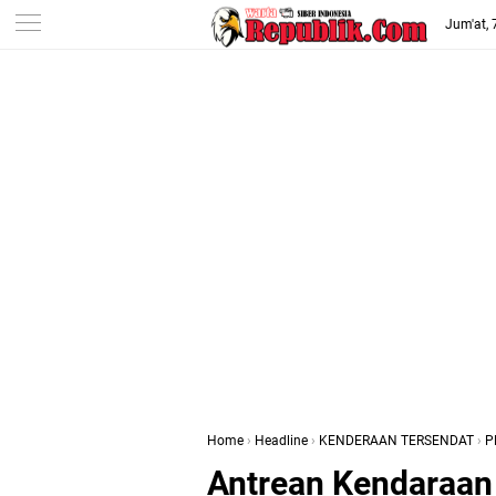
-->
Jum'at,
Home
›
Headline
›
KENDERAAN TERSENDAT
›
P
Antrean Kendaraan