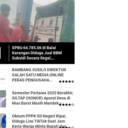
SPBU 64.785.06 di Balai
Karangan Diduga Jual BBM
Subsidi Secara Ilegal,
Masyarakat Dirugikan!
BAMBANG SUSILO DIREKTUR
SALAH SATU MEDIA ONLINE
PERAS PENGUSAHA
TRASPORTIR.
Semester Pertama 2025 Berakhir,
SILTAP (HONOR) Aparat Desa di
Nias Barat Masih Mandek –
Realisasi APBD Diduga Baru 6
Persen
Oknum PPPK SD Negeri Kipai,
Diduga Live TikTok Saat Jam
Kerja Warga Minta Bupati dan