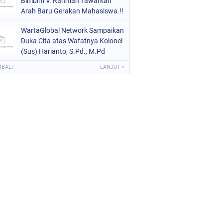
Bimbim V. Rahman Tawarkan
Arah Baru Gerakan Mahasiswa.!!
WartaGlobal Network Sampaikan
Duka Cita atas Wafatnya Kolonel
(Sus) Harianto, S.Pd., M.Pd
MBALI
LANJUT »