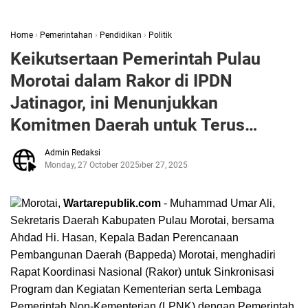
Home
›
Pemerintahan
›
Pendidikan
›
Politik
Keikutsertaan Pemerintah Pulau
Morotai dalam Rakor di IPDN
Jatinagor, ini Menunjukkan
Komitmen Daerah untuk Terus
Meningkatkan Sinkronisasi
Admin Redaksi
Kebijakan Pembangunan.
Monday, 27 October 2025
October 27, 2025
Morotai,
Wartarepublik.com
- Muhammad Umar Ali,
Sekretaris Daerah Kabupaten Pulau Morotai, bersama
Ahdad Hi. Hasan, Kepala Badan Perencanaan
Pembangunan Daerah (Bappeda) Morotai, menghadiri
Rapat Koordinasi Nasional (Rakor) untuk Sinkronisasi
Program dan Kegiatan Kementerian serta Lembaga
Pemerintah Non-Kementerian (LPNK) dengan Pemerintah