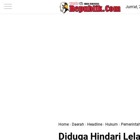
-->
Jum'at,
Home
›
Daerah
›
Headline
›
Hukum
›
Pemerinta
Diduga Hindari Lel