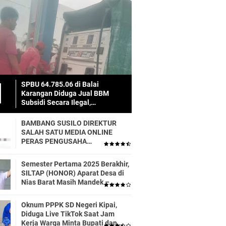
SPBU 64.785.06 di Balai
Karangan Diduga Jual BBM
Subsidi Secara Ilegal,
Masyarakat Dirugikan!
BAMBANG SUSILO DIREKTUR
SALAH SATU MEDIA ONLINE
PERAS PENGUSAHA
TRASPORTIR.
Semester Pertama 2025 Berakhir,
SILTAP (HONOR) Aparat Desa di
Nias Barat Masih Mandek –
Realisasi APBD Diduga Baru 6
Persen
Oknum PPPK SD Negeri Kipai,
Diduga Live TikTok Saat Jam
Kerja Warga Minta Bupati dan