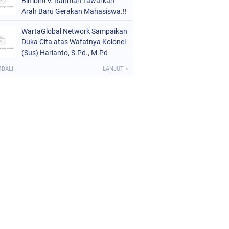
Bimbim V. Rahman Tawarkan
Arah Baru Gerakan Mahasiswa.!!
WartaGlobal Network Sampaikan
Duka Cita atas Wafatnya Kolonel
(Sus) Harianto, S.Pd., M.Pd
MBALI
LANJUT »