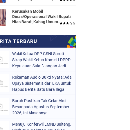
Dinas Pendidikan HALTENG
Segera Proses Sesuai Hukum
Kerusakan Mobil
Dinas/Operasional Wakil Bupati
Nias Barat, Kabag Umum
Mengatakan Tidak Pernah
Dilaporkan
Wakil Ketua DPP GSNI Soroti
Sikap Wakil Ketua Komisi I DPRD
Kepulauan Sula: "Jangan Jadi
Pahlawan Setengah-Setengah
Rekaman Audio Bukti Nyata: Ada
Upaya Sistematis dari LKA untuk
Hapus Berita Batu Bara Ilegal
Buruh Pastikan Tak Gelar Aksi
Besar pada Agustus-September
2026, Ini Alasannya
Menuju Konferwil LMND Sulteng,