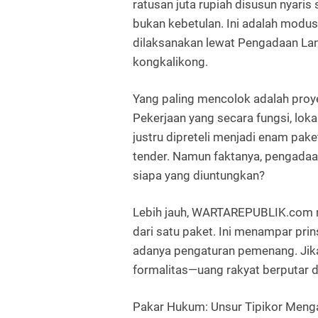
ratusan juta rupiah disusun nyari
bukan kebetulan. Ini adalah
modus 
dilaksanakan lewat Pengadaan La
kongkalikong.
Yang paling mencolok adalah proy
Pekerjaan yang secara fungsi, lo
justru dipreteli menjadi
enam paket
tender
. Namun faktanya, pengadaa
siapa yang diuntungkan?
Lebih jauh, WARTAREPUBLIK.com 
dari satu paket
. Ini menampar pri
adanya
pengaturan pemenang
. Ji
formalitas—uang rakyat berputar d
Pakar Hukum: Unsur Tipikor Men