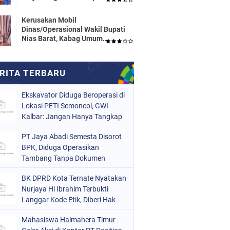
Dinas Pendidikan HALTENG
Segera Proses Sesuai Hukum
Kerusakan Mobil
Dinas/Operasional Wakil Bupati
Nias Barat, Kabag Umum
Mengatakan Tidak Pernah
Dilaporkan
Ekskavator Diduga Beroperasi di
Lokasi PETI Semoncol, GWI
Kalbar: Jangan Hanya Tangkap
Pekerja!
PT Jaya Abadi Semesta Disorot
BPK, Diduga Operasikan
Tambang Tanpa Dokumen
Lingkungan Lengkap dan Buang
BK DPRD Kota Ternate Nyatakan
Limbah ke Hulu Sungai
Nurjaya Hi Ibrahim Terbukti
Langgar Kode Etik, Diberi Hak
Sanggah 7 Hari
Mahasiswa Halmahera Timur