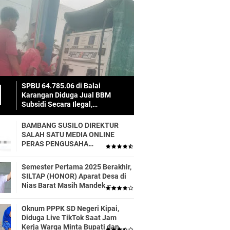
SPBU 64.785.06 di Balai
Karangan Diduga Jual BBM
Subsidi Secara Ilegal,
Masyarakat Dirugikan!
BAMBANG SUSILO DIREKTUR
SALAH SATU MEDIA ONLINE
PERAS PENGUSAHA
TRASPORTIR.
Semester Pertama 2025 Berakhir,
SILTAP (HONOR) Aparat Desa di
Nias Barat Masih Mandek –
Realisasi APBD Diduga Baru 6
Persen
Oknum PPPK SD Negeri Kipai,
Diduga Live TikTok Saat Jam
Kerja Warga Minta Bupati dan