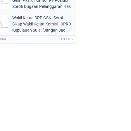
Gelar Aksi di Kantor PT Position,
Soroti Dugaan Pelanggaran Hak
Buruh
Wakil Ketua DPP GSNI Soroti
Sikap Wakil Ketua Komisi I DPRD
Kepulauan Sula: "Jangan Jadi
Pahlawan Setengah-Setengah
MBALI
LANJUT »