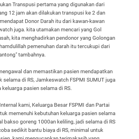
akukan Transpusi pertama yang digunakan dari
ang 12 jam akan dilakukan transpusi ke 2 dan
ta mendapat Donor Darah itu dari kawan-kawan
atch juga. kita utamakan mencari yang Gol
susah, kita menghadirkan pendonor yang Golongan
hamdulillah pemenuhan darah itu tercukupi dari
kantong" tambahnya.
n mengawal dan memastikan pasien mendapatkan
ik selama di RS, Jamkeswatch FSPMI SUMUT juga
keluarga pasien selama di RS.
i Internal kami, Keluarga Besar FSPMI dan Partai
 untuk memenuhi kebutuhan keluarga pasien selama
al bakso goreng 1000an keliling, jadi selama di RS
 coba sedikit bantu biaya di RS, minimal untuk
asien. kami mengucapkan terimakasih yang