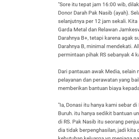
"Sore itu tepat jam 16:00 wib, dil
Donor Darah Pak Nasib (ayah). Sel
selanjutnya per 12 jam sekali. Ki
Garda Metal dan Relawan Jamkesw
Darahnya B+, tetapi karena agak 
Darahnya B, minimal mendekati. Al
permintaan pihak RS sebanyak 4 
Dari pantauan awak Media, selai
pelayanan dan perawatan yang ba
memberikan bantuan biaya kepada 
"Ia, Donasi itu hanya kami sebar d
Buruh. itu hanya sedikit bantuan
di RS. Pak Nasib itu seorang penju
dia tidak berpenghasilan, jadi kita
kebutuhan keluarga yg menjaga p