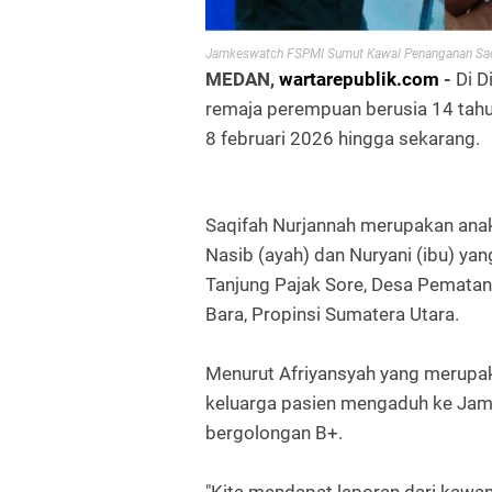
Jamkeswatch FSPMI Sumut Kawal Penanganan Saq
MEDAN,
wartarepublik.com
-
Di D
remaja perempuan berusia 14 tahu
8 februari 2026 hingga sekarang.
Saqifah Nurjannah merupakan ana
Nasib (ayah) dan Nuryani (ibu) y
Tanjung Pajak Sore, Desa Pematan
Bara, Propinsi Sumatera Utara.
Menurut Afriyansyah yang merupa
keluarga pasien mengaduh ke Ja
bergolongan B+.
"Kita mendapat laporan dari kawa