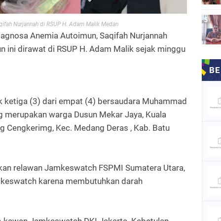
ifah Nurjannah di RSUP H. Adam Malik Medan
iagnosa Anemia Autoimun, Saqifah Nurjannah
n ini dirawat di RSUP H. Adam Malik sejak minggu
k ketiga (3) dari empat (4) bersaudara Muhammad
ang merupakan warga Dusun Mekar Jaya, Kuala
g Cengkerimg, Kec. Medang Deras , Kab. Batu
kan relawan Jamkeswatch FSPMI Sumatera Utara,
mkeswatch karena membutuhkan darah
n-kawan Jamkeswatch DKI Jakarta. Kebetulan