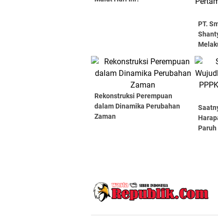
PT. Sm
Shanty
Melaku
Perta
Gebe
Rekonstruksi Perempuan
dalam Dinamika Perubahan
Saatn
Zaman
Harap
Paruh