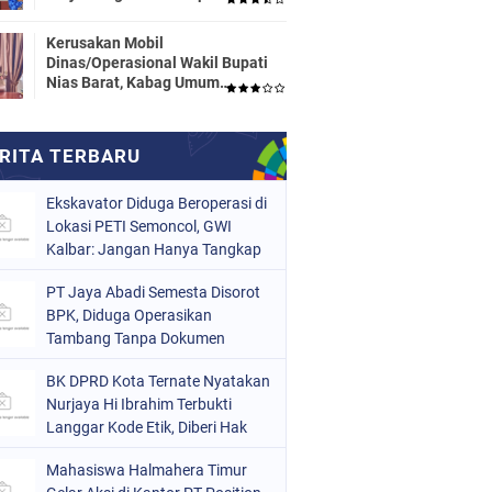
Dinas Pendidikan HALTENG
Segera Proses Sesuai Hukum
Kerusakan Mobil
Dinas/Operasional Wakil Bupati
Nias Barat, Kabag Umum
Mengatakan Tidak Pernah
Dilaporkan
Ekskavator Diduga Beroperasi di
Lokasi PETI Semoncol, GWI
Kalbar: Jangan Hanya Tangkap
Pekerja!
PT Jaya Abadi Semesta Disorot
BPK, Diduga Operasikan
Tambang Tanpa Dokumen
Lingkungan Lengkap dan Buang
BK DPRD Kota Ternate Nyatakan
Limbah ke Hulu Sungai
Nurjaya Hi Ibrahim Terbukti
Langgar Kode Etik, Diberi Hak
Sanggah 7 Hari
Mahasiswa Halmahera Timur