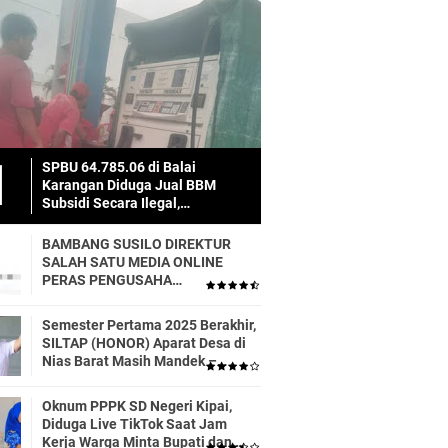
SPBU 64.785.06 di Balai
Karangan Diduga Jual BBM
Subsidi Secara Ilegal,
Masyarakat Dirugikan!
BAMBANG SUSILO DIREKTUR
SALAH SATU MEDIA ONLINE
PERAS PENGUSAHA
TRASPORTIR.
Semester Pertama 2025 Berakhir,
SILTAP (HONOR) Aparat Desa di
Nias Barat Masih Mandek –
Realisasi APBD Diduga Baru 6
Persen
Oknum PPPK SD Negeri Kipai,
Diduga Live TikTok Saat Jam
Kerja Warga Minta Bupati dan