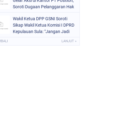
Gelar Aksi di Kantor PT Position,
Soroti Dugaan Pelanggaran Hak
Buruh
Wakil Ketua DPP GSNI Soroti
Sikap Wakil Ketua Komisi I DPRD
Kepulauan Sula: "Jangan Jadi
Pahlawan Setengah-Setengah
MBALI
LANJUT »