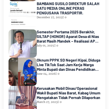
BAMBANG SUSILO DIREKTUR SALAH
SATU MEDIA ONLINE PERAS
PENGUSAHA TRASPORTIR.
December 27, 2023
0
Semester Pertama 2025 Berakhir,
SILTAP (HONOR) Aparat Desa di Nias
Barat Masih Mandek – Realisasi APBD
Diduga Baru 6 Persen
July 01, 2025
0
Oknum PPPK SD Negeri Kipai, Diduga
Live TikTok Saat Jam Kerja Warga
Minta Bupati dan Dinas Pendidikan
HALTENG Segera Proses Sesuai
June 04, 2026
0
Hukum
Kerusakan Mobil Dinas/Operasional
Wakil Bupati Nias Barat, Kabag Umum
Mengatakan Tidak Pernah Dilaporkan
March 27, 2023
0