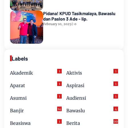
Pidana! KPUD Tasikmalaya, Bawaslu
dan Paslon 3 Ade - Iip.
February 10, 2025
0
Labels
1
1
Akademik
Aktivis
1
1
Aparat
Aspirasi
1
1
Asumsi
Audiensi
14
4
Banjir
Bawaslu
1
99
Beasiswa
Berita