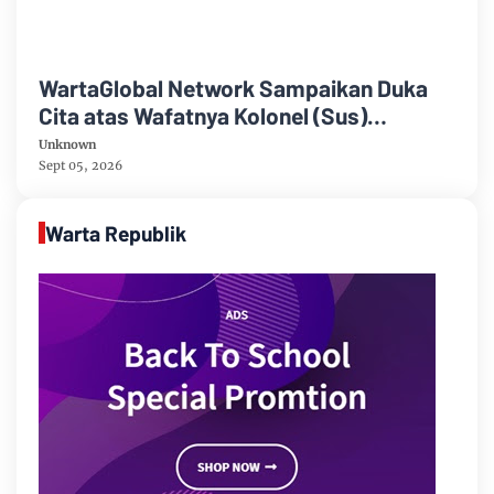
WartaGlobal Network Sampaikan Duka
Cita atas Wafatnya Kolonel (Sus)
Harianto, S.Pd., M.Pd
Unknown
Sept 05, 2026
Warta Republik