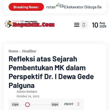
jaan Jadi Sorotan
Ekskavator Diduga Beroperasi di Lokasi 
Breaking News:
10
Aug
2026
Home
Headline
Refleksi atas Sejarah
Pembentukan MK dalam
Perspektif Dr. I Dewa Gede
Palguna
Admin Redaksi
October 19, 2025
PRINT
12px
30px