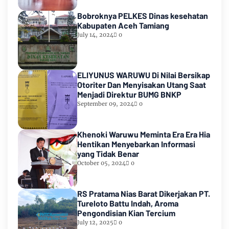
Bobroknya PELKES Dinas kesehatan
Kabupaten Aceh Tamiang
July 14, 2024
0
ELIYUNUS WARUWU Di Nilai Bersikap
Otoriter Dan Menyisakan Utang Saat
Menjadi Direktur BUMG BNKP
September 09, 2024
0
Khenoki Waruwu Meminta Era Era Hia
Hentikan Menyebarkan Informasi
yang Tidak Benar
October 05, 2024
0
RS Pratama Nias Barat Dikerjakan PT.
Tureloto Battu Indah, Aroma
Pengondisian Kian Tercium
July 12, 2025
0