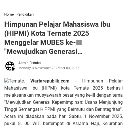
Home
›
Pendidikan
Himpunan Pelajar Mahasiswa Ibu
(HIPMI) Kota Ternate 2025
Menggelar MUBES ke-III
"Mewujudkan Generasi
Kepemimpinan: Usaha Menjunjung
Admin Redaksi
Tinggi Semangat HIPPMI yang
Monday, 3 November 2025
November 03, 2025
Bermutu dan Berintegritas
Ternate,
Wartarepublik.com
- Himpunan Pelajar
Mahasiswa Ibu (HIPMI) kota Ternate 2025 berhasil
melaksanakan musyawarah besar yang ke-III dengan tema
"Mewujudkan Generasi Kepemimpinan: Usaha Menjunjung
Tinggi Semangat HIPPMI yang Bermutu dan Berintegritas".
Acara ini diadakan pada hari Sabtu, 1 November 2025,
pukul 8. 00 WIT, bertempat di Asrama Haji, Kelurahan