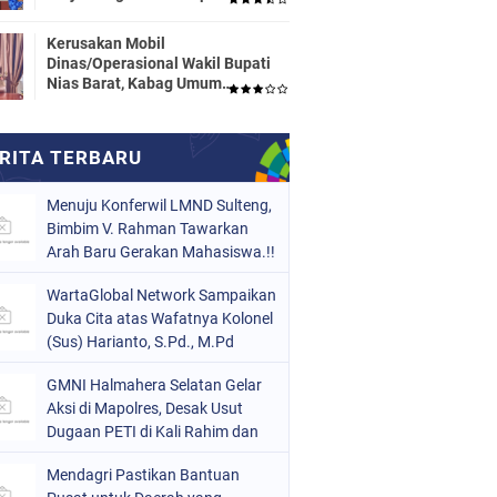
Dinas Pendidikan HALTENG
Segera Proses Sesuai Hukum
Kerusakan Mobil
Dinas/Operasional Wakil Bupati
Nias Barat, Kabag Umum
Mengatakan Tidak Pernah
Dilaporkan
Menuju Konferwil LMND Sulteng,
Bimbim V. Rahman Tawarkan
Arah Baru Gerakan Mahasiswa.!!
WartaGlobal Network Sampaikan
Duka Cita atas Wafatnya Kolonel
(Sus) Harianto, S.Pd., M.Pd
GMNI Halmahera Selatan Gelar
Aksi di Mapolres, Desak Usut
Dugaan PETI di Kali Rahim dan
Periksa Pihak yang Diduga
Mendagri Pastikan Bantuan
Terlibat