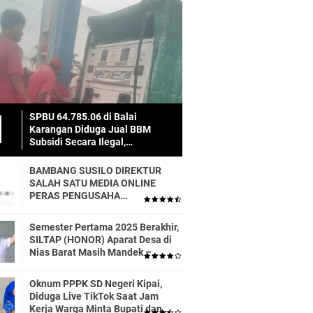
SPBU 64.785.06 di Balai
Karangan Diduga Jual BBM
Subsidi Secara Ilegal,
Masyarakat Dirugikan!
BAMBANG SUSILO DIREKTUR
SALAH SATU MEDIA ONLINE
PERAS PENGUSAHA
TRASPORTIR.
Semester Pertama 2025 Berakhir,
SILTAP (HONOR) Aparat Desa di
Nias Barat Masih Mandek –
Realisasi APBD Diduga Baru 6
Persen
Oknum PPPK SD Negeri Kipai,
Diduga Live TikTok Saat Jam
Kerja Warga Minta Bupati dan