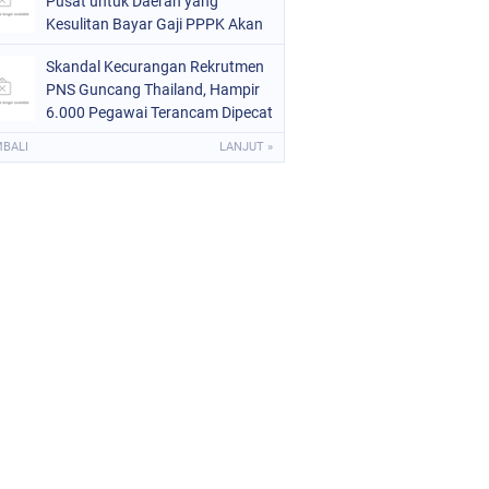
Pusat untuk Daerah yang
Kesulitan Bayar Gaji PPPK Akan
Melalui Tahap Evaluasi
Skandal Kecurangan Rekrutmen
PNS Guncang Thailand, Hampir
6.000 Pegawai Terancam Dipecat
MBALI
LANJUT »